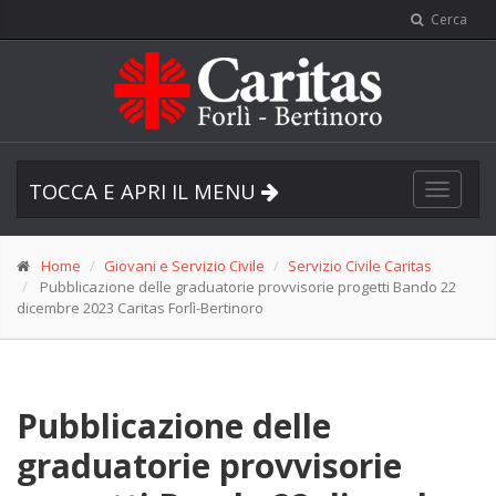
Cerca
TOCCA E APRI IL MENU
Toggle
navigat
Home
Giovani e Servizio Civile
Servizio Civile Caritas
Pubblicazione delle graduatorie provvisorie progetti Bando 22
dicembre 2023 Caritas Forlì-Bertinoro
Pubblicazione delle
graduatorie provvisorie