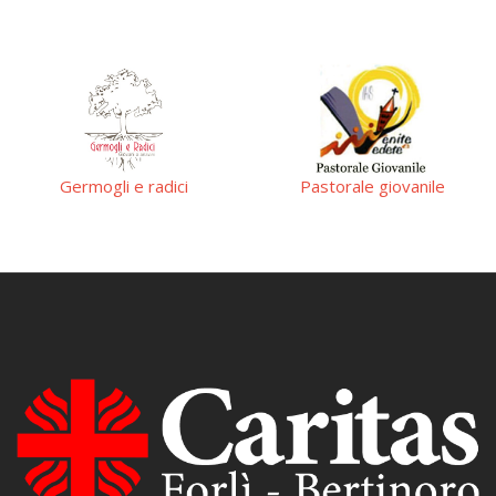
Germogli e radici
Pastorale giovanile