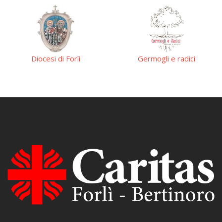
Germogli e radici
Pastorale giovanile