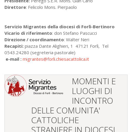
Presidente:
Perego S.E.R. Mons. Gian Carlo
Direttore
: Felicolo Mons. Pierpaolo
Servizio Migrantes della diocesi di Forlì-Bertinoro
Vicario di riferimento
: don Stefano Pascucci
Direzione / coordinamento
: Walter Neri
Recapiti:
piazza Dante Alighieri, 1 47121 Forlì, Tel
0543.24280 (segreteria pastorale)
e-mail :
migrantes@forli.chiesacattolica.it
MOMENTI E
LUOGHI DI
INCONTRO
DELLE COMUNITA'
CATTOLICHE
STRANIERE IN DIOCESI