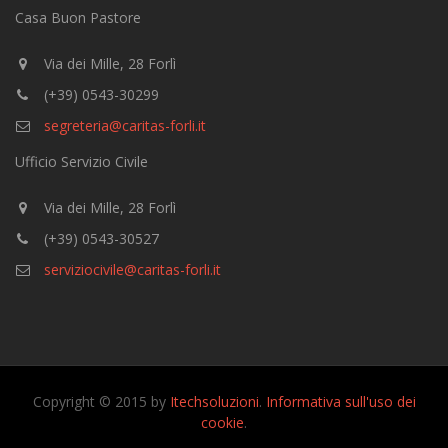
Casa Buon Pastore
Via dei Mille, 28 Forlì
(+39) 0543-30299
segreteria@caritas-forli.it
Ufficio Servizio Civile
Via dei Mille, 28 Forlì
(+39) 0543-30527
serviziocivile@caritas-forli.it
Copyright © 2015 by
Itechsoluzioni
.
Informativa sull'uso dei
cookie
.