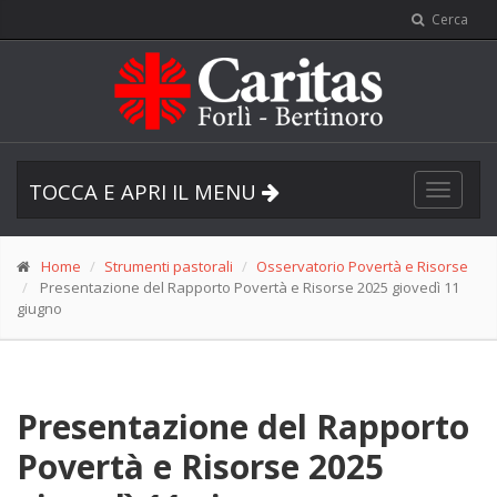
Cerca
TOCCA E APRI IL MENU
Toggle
navigat
Home
Strumenti pastorali
Osservatorio Povertà e Risorse
Presentazione del Rapporto Povertà e Risorse 2025 giovedì 11
giugno
Presentazione del Rapporto
Povertà e Risorse 2025