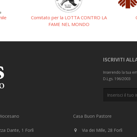
nile
Comitato per la LOTTA CONTRO LA
FAME NEL MONDO
ISCRIVITI AL
Inserendo la tua ema
D.Lgs. 196/2003
 Diocesano
Casa Buon Pastore
za Dante, 1 Forlì
Via dei Mille, 28 Forlì