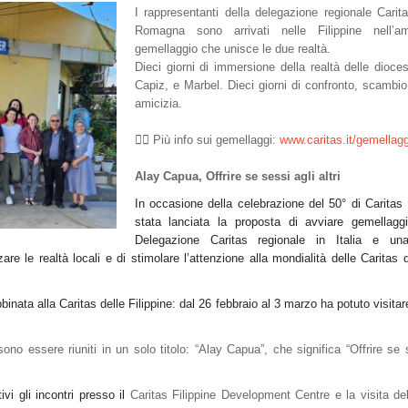
I rappresentanti della delegazione regionale Carit
Romagna sono arrivati nelle Filippine nell’a
gemellaggio che unisce le due realtà.
Dieci giorni di immersione della realtà delle dioces
Capiz, e Marbel. Dieci giorni di confronto, scambio
amicizia.
👉🏻
Più info sui gemellaggi:
www.caritas.it/gemellagg
Alay Capua, Offrire se sessi agli altri
In occasione della celebrazione del 50° di Caritas 
stata lanciata la proposta di avviare gemellagg
Delegazione Caritas regionale in Italia e un
are le realtà locali e di stimolare l’attenzione alla mondialità delle Caritas
inata alla Caritas delle Filippine: dal 26 febbraio al 3 marzo ha potuto visitar
ono essere riuniti in un solo titolo: “Alay Capua”, che significa “Offrire se 
vi gli incontri presso il
Caritas Filippine Development Centre e la visita del