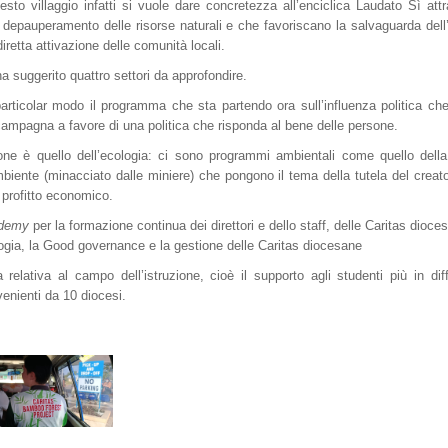
to villaggio infatti si vuole dare concretezza all’enciclica Laudato Sì att
il depauperamento delle risorse naturali e che favoriscano la salvaguarda del
diretta attivazione delle comunità locali.
 ha suggerito quattro settori da approfondire.
particolar modo il programma che sta partendo ora sull’influenza politica ch
 campagna a favore di una politica che risponda al bene delle persone.
one è quello dell’ecologia: ci sono programmi ambientali come quello dell
mbiente (minacciato dalle miniere) che pongono il tema della tutela del creat
 profitto economico.
ademy
per la formazione continua dei direttori e dello staff, delle Caritas dioce
ologia, la Good governance e la gestione delle Caritas diocesane
relativa al campo dell’istruzione, cioè il supporto agli studenti più in diff
enienti da 10 diocesi.