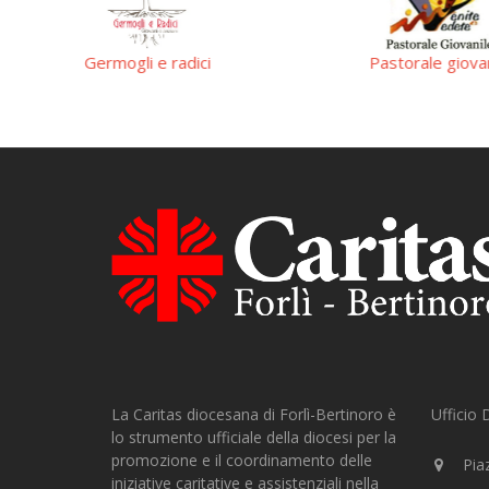
Germogli e radici
Pastorale giova
La Caritas diocesana di Forlì-Bertinoro è
Ufficio
lo strumento ufficiale della diocesi per la
promozione e il coordinamento delle
Piaz
iniziative caritative e assistenziali nella