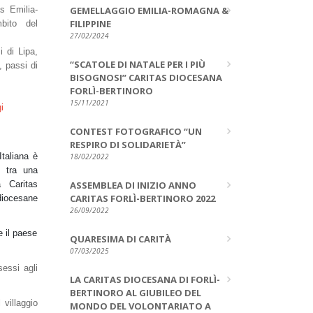
as Emilia-
GEMELLAGGIO EMILIA-ROMAGNA &
FILIPPINE
mbito del
27/02/2024
i di Lipa,
“SCATOLE DI NATALE PER I PIÙ
, passi di
BISOGNOSI” CARITAS DIOCESANA
FORLÌ-BERTINORO
15/11/2021
i
CONTEST FOTOGRAFICO “UN
RESPIRO DI SOLIDARIETÀ”
Italiana è
18/02/2022
i tra una
a Caritas
ASSEMBLEA DI INIZIO ANNO
CARITAS FORLÌ-BERTINORO 2022
 diocesane
26/09/2022
e il paese
QUARESIMA DI CARITÀ
07/03/2025
sessi agli
LA CARITAS DIOCESANA DI FORLÌ-
BERTINORO AL GIUBILEO DEL
 villaggio
MONDO DEL VOLONTARIATO A