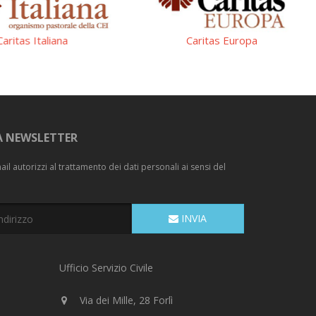
Caritas Italiana
Caritas Europa
LA NEWSLETTER
il autorizzi al trattamento dei dati personali ai sensi del
INVIA
Ufficio Servizio Civile
Via dei Mille, 28 Forlì