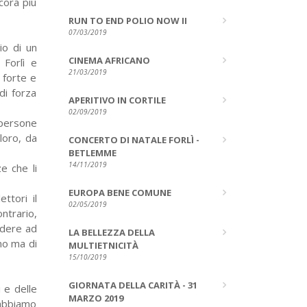
cora più
RUN TO END POLIO NOW II
07/03/2019
io di un
CINEMA AFRICANO
 Forlì e
21/03/2019
 forte e
di forza
APERITIVO IN CORTILE
02/09/2019
 persone
 loro, da
CONCERTO DI NATALE FORLÌ -
BETLEMME
14/11/2019
e che li
EUROPA BENE COMUNE
ttori il
02/05/2019
ontrario,
cedere ad
LA BELLEZZA DELLA
uno ma di
MULTIETNICITÀ
15/10/2019
GIORNATA DELLA CARITÀ - 31
 e delle
MARZO 2019
 abbiamo