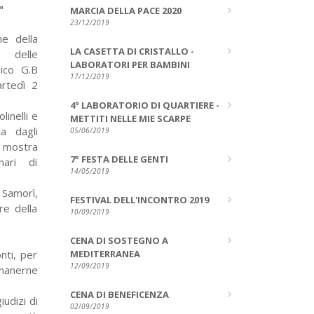
"
MARCIA DELLA PACE 2020
23/12/2019
ne della
LA CASETTA DI CRISTALLO -
a delle
LABORATORI PER BAMBINI
sico G.B
17/12/2019
rtedì 2
4° LABORATORIO DI QUARTIERE -
linelli e
METTITI NELLE MIE SCARPE
a dagli
05/06/2019
a mostra
7° FESTA DELLE GENTI
nari di
14/05/2019
 Samorì,
FESTIVAL DELL'INCONTRO 2019
ore della
10/09/2019
CENA DI SOSTEGNO A
nti, per
MEDITERRANEA
12/09/2019
imanerne
CENA DI BENEFICENZA
iudizi di
02/09/2019