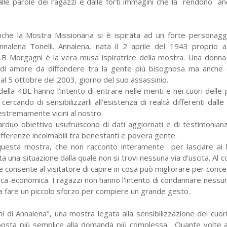
alle parole dei ragazzi e dalle forti immagini che la rendono an
he la Mostra Missionaria si è ispirata ad un forte personagg
nnalena Tonelli.
Annalena, nata il 2 aprile del 1943 proprio a
 G.B Morgagni è la vera musa ispiratrice della mostra. Una donna
 di amore da diffondere tra la gente più bisognosa ma anche 
 al 5 ottobre del 2003, giorno del suo assassinio.
ella 4BL hanno l'intento di entrare nelle menti e nei cuori delle
ercando di sensibilizzarli all'esistenza di realtà differenti dalle
stremamente vicini al nostro.
rduo obiettivo usufruiscono di dati aggiornati e di testimonianz
 differenze incolmabili tra benestanti e povera gente.
esta mostra, che non racconto interamente per lasciare ai le
a una situazione dalla quale non si trovi nessuna via d'uscita. Al c
che consente al visitatore di capire in cosa può migliorare per con
 fisica-economica. I ragazzi non hanno l'intento di condannare ness
 a fare un piccolo sforzo per compiere un grande gesto.
i di Annalena", una mostra legata alla sensibilizzazione dei cuori
sposta più semplice alla domanda più complessa. Quante volte