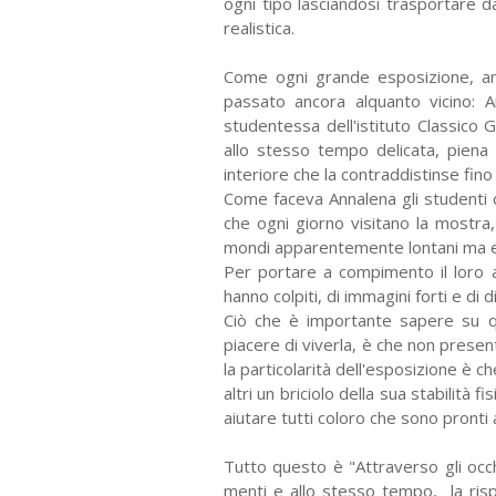
ogni tipo lasciandosi trasportare d
realistica.
Come ogni grande esposizione, anc
passato ancora alquanto vicino: A
studentessa dell'istituto Classico
allo stesso tempo delicata, piena
interiore che la contraddistinse fino
Come faceva Annalena gli studenti d
che ogni giorno visitano la mostra, c
mondi apparentemente lontani ma e
Per portare a compimento il loro a
hanno colpiti, di immagini forti e di
Ciò che è importante sapere su qu
piacere di viverla, è che non present
la particolarità dell'esposizione è 
altri un briciolo della sua stabilità
aiutare tutti coloro che sono pronti
Tutto questo è "Attraverso gli occh
menti e allo stesso tempo, la ri