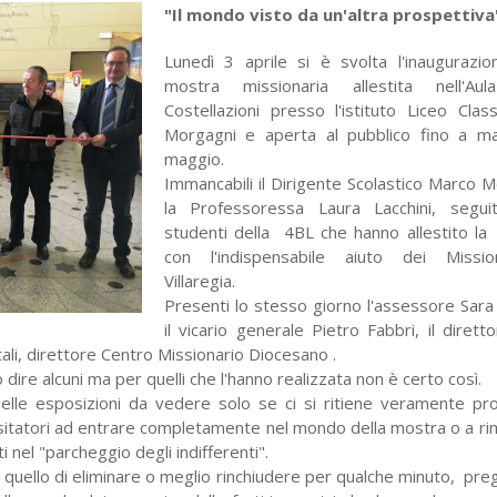
"Il mondo visto da un'altra prospettiva
Lunedì 3 aprile si è svolta l'inaugurazio
mostra missionaria allestita nell'Aul
Costellazioni presso l'istituto Liceo Clas
Morgagni e aperta al pubblico fino a ma
maggio.
Immancabili il Dirigente Scolastico Marco Mo
la Professoressa Laura Lacchini, seguit
studenti della 4BL che hanno allestito l
con l'indispensabile aiuto dei Missio
Villaregia.
Presenti lo stesso giorno l'assessore Sara
il vicario generale Pietro Fabbri, il dirett
ali, direttore Centro Missionario Diocesano .
re alcuni ma per quelli che l'hanno realizzata non è certo così.
elle esposizioni da vedere solo se ci si ritiene veramente pro
visitatori ad entrare completamente nel mondo della mostra o a r
i nel "parcheggio degli indifferenti".
è quello di eliminare o meglio rinchiudere per qualche minuto, preg