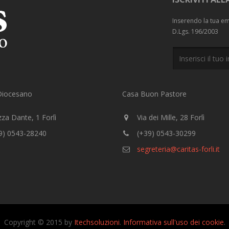
Inserendo la tua ema
D.Lgs. 196/2003
 Diocesano
Casa Buon Pastore
za Dante, 1 Forlì
Via dei Mille, 28 Forlì
9) 0543-28240
(+39) 0543-30299
segreteria@caritas-forli.it
Copyright © 2015 by
Itechsoluzioni
.
Informativa sull'uso dei cookie
.