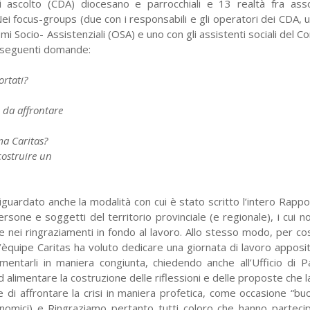
 di ascolto (CDA) diocesano
e parrocchiali e 13 realtà fra asso
Nei focus-groups
(due con i responsabili e gli operatori dei CDA,
smi Socio-
Assistenziali (OSA) e uno con gli assistenti sociali
del C
seguenti domande:
ortati?
li da affrontare
ma Caritas?
costruire un
 riguardato anche
la modalità con cui è stato scritto l’intero Rapp
 persone
e soggetti del territorio provinciale (e regionale),
i cui n
e nei ringraziamenti in fondo al lavoro. Allo stesso
modo, per cost
 l’èquipe Caritas ha voluto dedicare
una giornata di lavoro appos
mentarli in maniera congiunta,
chiedendo anche all’Ufficio di P
ad alimentare la costruzione
delle riflessioni e delle proposte che 
re di affrontare la
crisi in maniera profetica, come occasione “b
onomici) e
Ringraziamo pertanto tutti coloro che hanno partec