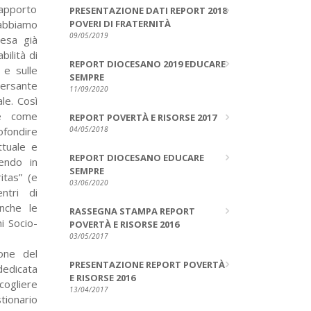
apporto
PRESENTAZIONE DATI REPORT 2018
abbiamo
POVERI DI FRATERNITÀ
09/05/2019
resa già
bilità di
REPORT DIOCESANO 2019 EDUCARE
 e sulle
SEMPRE
versante
11/09/2020
ale. Così
ne come
REPORT POVERTÀ E RISORSE 2017
ofondire
04/05/2018
ttuale e
REPORT DIOCESANO EDUCARE
gendo in
SEMPRE
itas” (e
03/06/2020
ntri di
anche le
RASSEGNA STAMPA REPORT
i Socio-
POVERTÀ E RISORSE 2016
03/05/2017
ione del
PRESENTAZIONE REPORT POVERTÀ
edicata
E RISORSE 2016
cogliere
13/04/2017
tionario