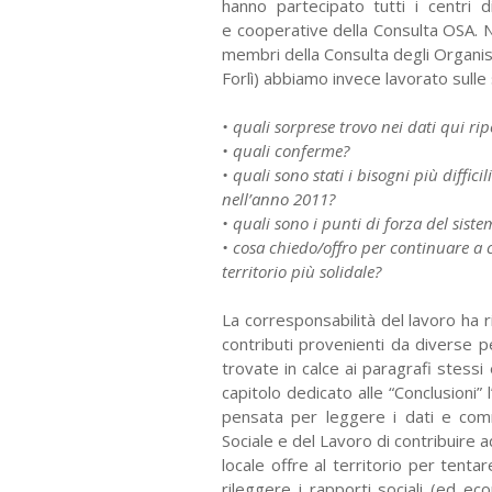
hanno
partecipato tutti i centri
e
cooperative della Consulta OSA. 
membri della Consulta degli Organi
Forlì) abbiamo invece lavorato sulle
• quali sorprese trovo nei dati qui rip
• quali conferme?
• quali sono stati i bisogni più diffici
nell’anno 2011?
• quali sono i punti di forza del siste
• cosa chiedo/offro per continuare a 
territorio più solidale?
La corresponsabilità del lavoro ha
contributi provenienti da diverse
trovate in calce ai paragrafi stessi
capitolo dedicato alle
“Conclusioni”
pensata per
leggere i dati e com
Sociale e
del Lavoro di contribuire 
locale offre al territorio per tenta
rileggere i rapporti sociali (ed ec