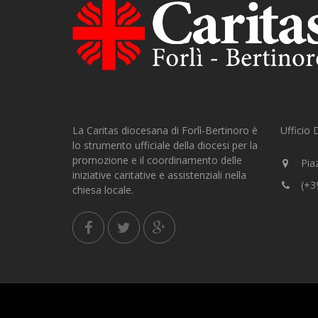
La Caritas diocesana di Forlì-Bertinoro è
Ufficio
lo strumento ufficiale della diocesi per la
promozione e il coordinamento delle
Piaz
iniziative caritative e assistenziali nella
(+3
chiesa locale.