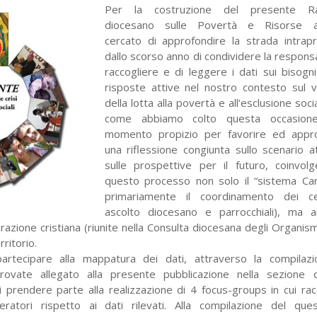
Per la costruzione del presente R
diocesano
sulle Povertà e Risorse 
cercato di
approfondire la strada intrap
dallo scorso
anno di condividere la responsa
raccogliere
e di leggere i dati sui bisogni
risposte
attive nel nostro contesto sul 
della lotta
alla povertà e all’esclusione soci
come abbiamo
colto questa occasio
momento propizio
per favorire ed appr
una riflessione
congiunta sullo scenario a
sulle prospettive
per il futuro, coinvol
questo processo
non solo il “sistema Car
primariamente
il coordinamento dei ce
ascolto diocesano e
parrocchiali), ma 
irazione cristiana (riunite nella Consulta
diocesana degli Organism
rritorio.
partecipare alla mappatura
dei dati, attraverso la compilaz
trovate allegato alla
presente pubblicazione nella sezione d
 di prendere parte alla
realizzazione di 4 focus-groups in cui rac
eratori rispetto ai dati
rilevati. Alla compilazione del ques